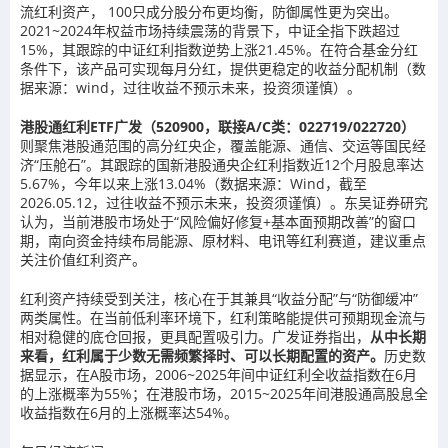
流红利资产， 100只成分股分布更均衡，防御属性更为突出。
2021~2024年权益市场持续震荡的背景下，中证全指下跌超过
15%，其跟踪的中证红利指数逆势上涨21.45%。在符合基金分红
条件下，该产品可实现每月分红，提供更稳定的收益分配机制（数
据来源：wind，过往收益不预示未来，投资须谨慎）。
港股通红利ETF广发（520900，联接A/C类：022719/022720）
则聚焦港股通范围的高分红央企，覆盖能源、通信、交运等国民经
济“压舱石”。其跟踪的国新港股通央企红利指数近12个月股息率达
5.67%，今年以来上涨13.04%（数据来源：Wind，截至
2026.05.12，过往收益不预示未来，投资须谨慎）。东吴证券研究
认为，当前港股市场处于“风险偏好修复+基本面预期改善”的窗口
期，南向资金持续布局能源、原材料、电讯等红利赛道，建议重点
关注价值红利资产。
红利资产持续受到关注，核心在于其兼具“收益分配”与“防御缓冲”
两类属性。在当前低利率环境下，红利策略能提供可预期现金流与
相对稳健的底仓回报，更具配置吸引力。广发证券指出，
从中长期
来看，红利属于少数无需频繁择时、可以长期配置的资产。
历史数
据显示，在A股市场，2006~2025年间中证红利全收益指数在6月
的上涨概率为55%；在港股市场，2015~2025年间港股通高股息全
收益指数在6月的上涨概率达54%。