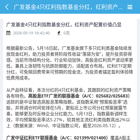
广发基金4只红利指数基金分红，红利资产配置价值凸显
广发基金4只红利指数基金分红，红利资产配置价值凸显
2026-05-19 18:42:40
0
次
根据最新公告，5月18日起，广发基金旗下多只红利类基金陆续发
放现金红利，助力投资者将阶段性收益“落袋为安”，提升投资获得
感。当前市场结构分化、行业轮动加快，高股息红利资产波动率更
低，兼具上涨韧性与抗跌防御能力，适配底仓布局。红利ETF定期
分红，可免赎回费带来可预期的现金流，为投资者锚定盈利体验降
低费用成本。
从产品特征看，本次分红的4只红利基金，其跟踪的红利资产策略
各有特色。
高股息ETF广发的联接基金（A/C：025682/025683）
追踪的是中证智选高股息策略指数。该指数采用“预案股息率”选
股，并将调仓时间安排在5月，更贴近上市公司分红预案披露节
奏，能够更及时反映企业分红能力。5月13日，指数最新调样生
效，平均预案股息率达5.27%，较其他主流红利类指数高出2%以
上（数据来源：Wind、中证指数公司，截至2026.05.12）。
广发中证红利ETF联接基金（A/C：021399/021400）
覆盖A股主