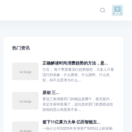
热门资讯
正确解读时尚消费趋势的方法，是...
引言： 每个季度看流行趋势报告，大多人只看
流行的表象：什么廓形、什么面料、什么色
彩，却不去思考为什么...
原创 三...
要说三角洲最邪门的物品是哪个，毫无疑问，
肯定非座钟莫属了，这玩意的邪门程度跟这款
游戏的恶心程度差不多...
签下11亿算力大单 亿田智能主...
一份占公司2025年末净资产50%以上的采购