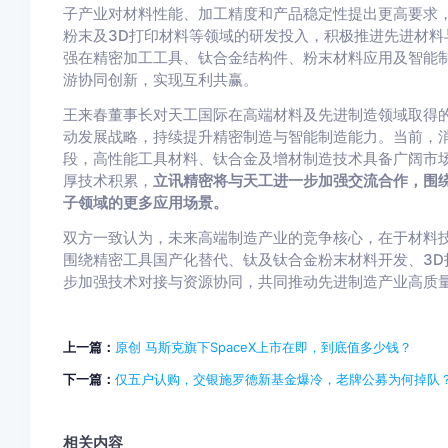
子产业对材料性能、加工精度和产品稳定性提出更高要求
粉末及3D打印材料等领域的研发投入，积极推进先进材料
强在精密加工工具、钛合金结构件、粉末材料应用及智能
游协同创新，实现互利共赢。
王来春董事长对天工国际在高端材料及先进制造领域取得
动发展战略，持续提升精密制造与智能制造能力。当前，
段，高性能工具材料、钛合金及增材制造技术具备广阔市
厚技术积累，
立讯精密将与天工进一步加强交流合作，围
子领域的更多应用场景。
双方一致认为，未来高端制造产业的竞争核心，在于材料
围绕精密工具国产化替代、钛及钛合金粉末材料开发、3D
步加强技术对接与资源协同，共同推动先进制造产业高质
上一篇：
原创 马斯克旗下SpaceX上市在即，到底值多少钱？
下一篇：
仅五户认购，交银施罗德新基金爆冷，老牌公募为何掉队
相关内容