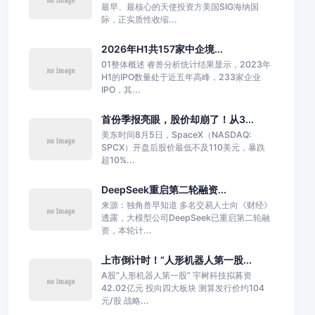
最早、最核心的天使投资方美国SIG海纳国
际，正实质性收缩...
2026年H1共157家中企境...
01整体概述 睿兽分析统计结果显示，2023年
H1的IPO数量处于近五年高峰，233家企业
IPO，其...
首份季报亮眼，股价却崩了！从3...
美东时间8月5日，SpaceX（NASDAQ:
SPCX）开盘后股价最低不及110美元，暴跌
超10%...
DeepSeek重启第二轮融资...
来源：独角兽早知道 多名交易人士向《财经》
透露，大模型公司DeepSeek已重启第二轮融
资，本轮计...
上市倒计时！“人形机器人第一股...
A股“人形机器人第一股” 宇树科技拟募资
42.02亿元 投向四大板块 测算发行价约104
元/股 战略...