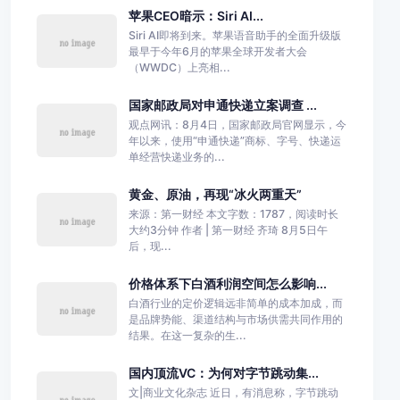
苹果CEO暗示：Siri AI...
Siri AI即将到来。苹果语音助手的全面升级版
最早于今年6月的苹果全球开发者大会
（WWDC）上亮相...
国家邮政局对申通快递立案调查 ...
观点网讯：8月4日，国家邮政局官网显示，今
年以来，使用“申通快递”商标、字号、快递运
单经营快递业务的...
黄金、原油，再现“冰火两重天”
来源：第一财经 本文字数：1787，阅读时长
大约3分钟 作者 | 第一财经 齐琦 8月5日午
后，现...
价格体系下白酒利润空间怎么影响...
白酒行业的定价逻辑远非简单的成本加成，而
是品牌势能、渠道结构与市场供需共同作用的
结果。在这一复杂的生...
国内顶流VC：为何对字节跳动集...
文|商业文化杂志 近日，有消息称，字节跳动