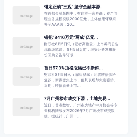
锚定正确“三观” 坚守金融本源...
在首都金融版图中，有这样一家券商：资产管
理业务规模突破2000亿元，主体信用评级跃
升至AAA级，20...
错把“8416万元”写成“亿元...
财联社8月5日讯（记者高艳云）上市券商公告
现低级笔误。 8月5日盘前，华安证券发布股
份回购公告修订版...
首日57.3%顶格涨幅已不新鲜...
财联社8月5日讯（编辑 杨斌）尽管转债供给
复苏，新券密集上市，但其表现却愈发强势。
近期，转债新券上市...
7月广州楼市成交下滑，土地交易...
近日，普睿数智、广州市房地产中介协会等专
业机构陆续发布2026年7月广州楼市成交数
据。据统计，广州一...