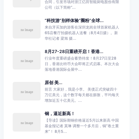
合同，引发市场对浙江亿田智能厨电股份有限
公司（以下简称“...
“科技游”别样体验“圈粉”全球...
来自牙买加的游客在深圳龙岗全球首家机器人
6S店餐厅拍摄机器人送餐（8月4日摄）。新
华社记者 梁旭 摄...
8月27-28日重磅开启！香港...
行业年度重磅盛会蓄势待发！8月27日至28
日，香港比特币大会即将正式启幕。本次大会
落地香港国际会展中...
原创 美...
前言 大家好，我是小李。 美债正式突破四十
万亿美元，这个数字每天都在膨胀，平均每天
增加近五十亿美元。...
铜，逼近新高！
【导读】国际期铜价格逼近5月以来新高 中国
基金报记者 莫琳 调整一个多月后，铜“卷土重
来”！ 8月5...