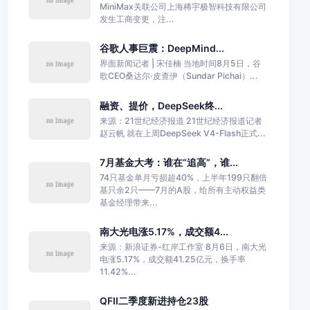
MiniMax关联公司上海稀宇极智科技有限公司
发生工商变更，注...
谷歌人事巨震：DeepMind...
界面新闻记者 | 宋佳楠 当地时间8月5日，谷
歌CEO桑达尔·皮查伊（Sundar Pichai）...
融资、提价，DeepSeek终...
来源：21世纪经济报道 21世纪经济报道记者
赵云帆 就在上周DeepSeek V4-Flash正式...
7月基金大考：谁在“追高”，谁...
74只基金单月亏损超40%，上半年199只翻倍
基只余2只——7月的A股，给所有主动权益类
基金经理带来...
南大光电涨5.17%，成交额4...
来源：新浪证券-红岸工作室 8月6日，南大光
电涨5.17%，成交额41.25亿元，换手率
11.42%...
QFII二季度新进持仓23股