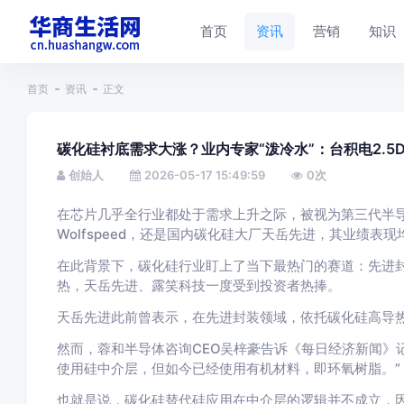
首页
资讯
营销
知识
首页
资讯
正文
碳化硅衬底需求大涨？业内专家“泼冷水”：台积电2.5
创始人
2026-05-17 15:49:59
0
次
在芯片几乎全行业都处于需求上升之际，被视为第三代半
Wolfspeed，还是国内碳化硅大厂天岳先进，其业绩表现
在此背景下，碳化硅行业盯上了当下最热门的赛道：先进封
热，天岳先进、露笑科技一度受到投资者热捧。
天岳先进此前曾表示，在先进封装领域，依托碳化硅高导
然而，蓉和半导体咨询CEO吴梓豪告诉《每日经济新闻》记
使用硅中介层，但如今已经使用有机材料，即环氧树脂。”
也就是说，碳化硅替代硅应用在中介层的逻辑并不成立，