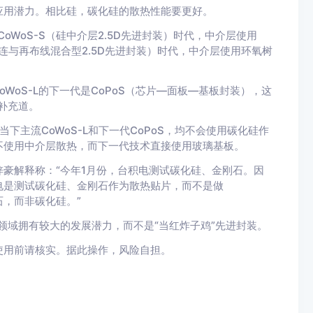
应用潜力。相比硅，碳化硅的散热性能要更好。
WoS-S（硅中介层2.5D先进封装）时代，中介层使用
互连与再布线混合型2.5D先进封装）时代，中介层使用环氧树
oWoS-L的下一代是CoPoS（芯片—面板—基板封装），这
补充道。
下主流CoWoS-L和下一代CoPoS，均不会使用碳化硅作
不使用中介层散热，而下一代技术直接使用玻璃基板。
豪解释称：“今年1月份，台积电测试碳化硅、金刚石。因
电是测试碳化硅、金刚石作为散热贴片，而不是做
石，而非碳化硅。”
领域拥有较大的发展潜力，而不是“当红炸子鸡”先进封装。
使用前请核实。据此操作，风险自担。