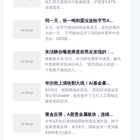
前】四大股指今日集体收涨，沪指涨1.47%，
深成指涨...
同一天，张一鸣和梁汝波给字节A...
今日，对字节跳动的AI业务而言，是信息量巨
大的一天。 字节跳动召开了2026年度年中全
员会。CEO梁...
朱洁静自曝患癌是前男友发现的：...
搜狐娱乐讯 近日，朱洁静在播客中谈及，她当
时患癌时没告诉任何人，“因为我从小就是一
个报喜不报忧的人。...
华尔街上演收割大戏！AI基金暴...
8月6日，据财闻海外资讯， 美国对冲基金管
理公司Citadel，低价接手了主打人工智能主
题投资的对冲...
黄金反弹，A股贵金属板块，连续...
今年3月份以来持续阴跌的贵金属市场，终于
迎来显著反弹。 8月6日，国际金价一度突破
4300美元/盎司...