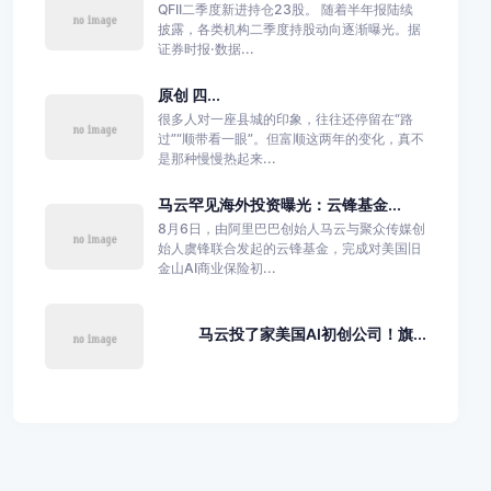
QFII二季度新进持仓23股。 随着半年报陆续
披露，各类机构二季度持股动向逐渐曝光。据
证券时报·数据...
原创 四...
很多人对一座县城的印象，往往还停留在“路
过”“顺带看一眼”。但富顺这两年的变化，真不
是那种慢慢热起来...
马云罕见海外投资曝光：云锋基金...
8月6日，由阿里巴巴创始人马云与聚众传媒创
始人虞锋联合发起的云锋基金，完成对美国旧
金山AI商业保险初...
马云投了家美国AI初创公司！旗...