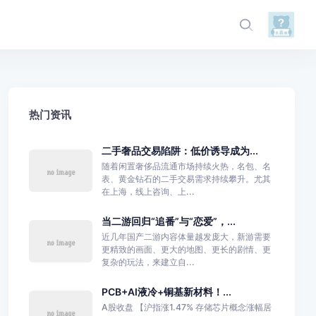
热门资讯
二手奢品交易陷阱：低价诱导成为...
随着闲置奢侈品流通市场持续火热，名包、名
表、黄金钻石的二手交易需求持续攀升。尤其
在上海，线上咨询、上...
当二游回归“追番”与“恋爱”，...
近几年国产二游内容体量越发庞大，新游需要
更精致的画面、更大的地图、更长的剧情、更
复杂的玩法，来建立自...
PCB+AI液冷+铜基新材料！...
A股收盘 【沪指涨1.47% 存储芯片概念涨幅居