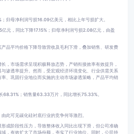
降6%；归母净利润亏损16.09亿美元，相比上年亏损扩大。
亿元，同比下降17.15%；归母净利润亏损2.08亿元，由盈
底产品平均价格下降导致营收及毛利下滑，叠加销售、研发费
增长，市场需求呈现积极释放态势，产销衔接效率有效提升，
展与渗透率提升。然而，受宏观经济环境变化、行业供需关系
有率、巩固行业地位而实施的主动市场渗透策略，产品平均销
8.31%；销售量63.33万片，同比增长75.33%。
，由此可见碳化硅衬底行业的竞争何等激烈。
模形成阶段性压力，导致整体收入同比出现下滑，但公司准确
领域，有效扩大了市场份额，夯实了行业地位。同时，公司持