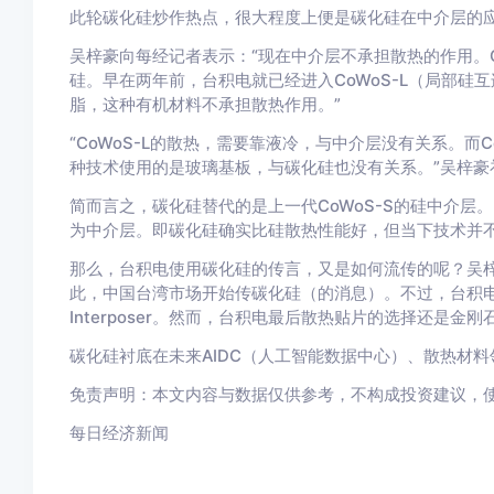
此轮碳化硅炒作热点，很大程度上便是碳化硅在中介层的
吴梓豪向每经记者表示：“现在中介层不承担散热的作用。Co
硅。早在两年前，台积电就已经进入CoWoS-L（局部硅
脂，这种有机材料不承担散热作用。”
“CoWoS-L的散热，需要靠液冷，与中介层没有关系。而C
种技术使用的是玻璃基板，与碳化硅也没有关系。”吴梓豪
简而言之，碳化硅替代的是上一代CoWoS-S的硅中介层。当
为中介层。即碳化硅确实比硅散热性能好，但当下技术并
那么，台积电使用碳化硅的传言，又是如何流传的呢？吴梓
此，中国台湾市场开始传碳化硅（的消息）。不过，台积
Interposer。然而，台积电最后散热贴片的选择还是金刚
碳化硅衬底在未来AIDC（人工智能数据中心）、散热材料
免责声明：本文内容与数据仅供参考，不构成投资建议，
每日经济新闻