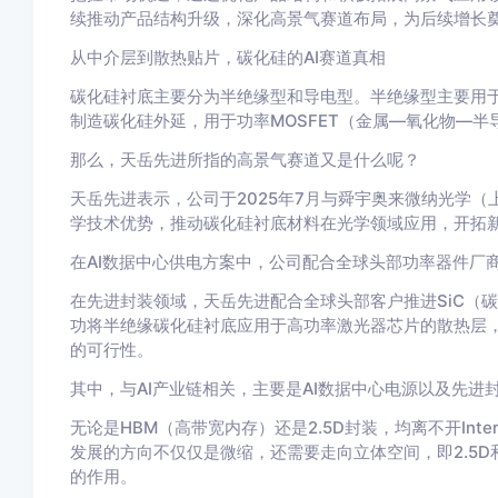
续推动产品结构升级，深化高景气赛道布局，为后续增长
从中介层到散热贴片，碳化硅的AI赛道真相
碳化硅衬底主要分为半绝缘型和导电型。半绝缘型主要用
制造碳化硅外延，用于功率MOSFET（金属—氧化物—
那么，天岳先进所指的高景气赛道又是什么呢？
天岳先进表示，公司于2025年7月与舜宇奥来微纳光学
学技术优势，推动碳化硅衬底材料在光学领域应用，开拓
在AI数据中心供电方案中，公司配合全球头部功率器件厂
在先进封装领域，天岳先进配合全球头部客户推进SiC（
功将半绝缘碳化硅衬底应用于高功率激光器芯片的散热层
的可行性。
其中，与AI产业链相关，主要是AI数据中心电源以及先
无论是HBM（高带宽内存）还是2.5D封装，均离不开Int
发展的方向不仅仅是微缩，还需要走向立体空间，即2.5
的作用。