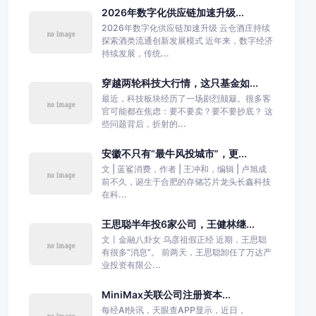
2026年数字化供应链加速升级...
2026年数字化供应链加速升级 云仓酒庄持续
探索酒类流通创新发展模式 近年来，数字经济
持续发展，传统...
穿越两轮科技大行情，这只基金如...
最近，科技板块经历了一场剧烈颠簸。很多客
官可能都在焦虑：要不要卖？要不要抄底？ 这
些问题背后，折射的...
安徽不只有“最牛风投城市”，更...
文 | 蓝鲨消费，作者 | 王冲和，编辑 | 卢旭成
前不久，诞生于合肥的存储芯片龙头长鑫科技
在科...
王思聪半年投6家公司，王健林继...
文丨金融八卦女 乌彦祖假正经 近期，王思聪
有很多“消息”。 前两天，王思聪卸任了万达产
业投资有限公...
MiniMax关联公司注册资本...
每经AI快讯，天眼查APP显示，近日，