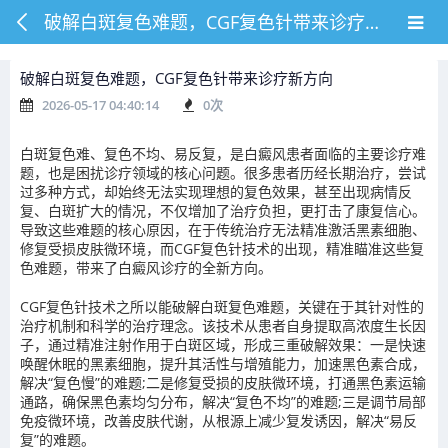
破解白斑复色难题，CGF复色针带来诊疗新方向
破解白斑复色难题，CGF复色针带来诊疗新方向
2026-05-17 04:40:14
0
次
白斑复色难、复色不均、易反复，是白癜风患者面临的主要诊疗难
题，也是困扰诊疗领域的核心问题。很多患者历经长期治疗，尝试
过多种方式，却始终无法实现理想的复色效果，甚至出现病情反
复、白斑扩大的情况，不仅增加了治疗负担，更打击了康复信心。
导致这些难题的核心原因，在于传统治疗无法精准激活黑素细胞、
修复受损皮肤微环境，而CGF复色针技术的出现，精准瞄准这些复
色难题，带来了白癜风诊疗的全新方向。
CGF复色针技术之所以能破解白斑复色难题，关键在于其针对性的
治疗机制和科学的治疗理念。该技术从患者自身提取高浓度生长因
子，通过精准注射作用于白斑区域，形成三重破解效果：一是快速
唤醒休眠的黑素细胞，提升其活性与增殖能力，加速黑色素合成，
解决“复色慢”的难题;二是修复受损的皮肤微环境，打通黑色素运输
通路，确保黑色素均匀分布，解决“复色不均”的难题;三是调节局部
免疫微环境，改善皮肤代谢，从根源上减少复发诱因，解决“易反
复”的难题。