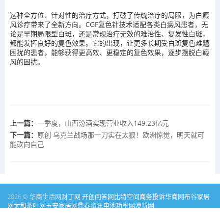
这种全方位、针对性的治疗方式，打破了传统治疗的局限，为白癜
风诊疗带来了全新方向。CGF复色针技术适配各类白癜风患者，无
论是早期局限型白斑，还是常规治疗无效的难治性、复发性白斑，
都能发挥良好的复色效果。它的出现，让更多长期受白斑复色难题
困扰的患者，能够获得更高效、更稳定的复色效果，逐步摆脱白癜
风的困扰。
上一篇：
一季度，山西汾酒实现营业收入149.23亿元
下一篇：
原创 乌克兰战场那一刀实在太狠！欧洲惊觉，明天就可
能砍向自己
2026 © 华商生活网
财丁网
开创问答网
比特空间
商务投诉
华商网
布谷家居
网
太和茶叶网
玉安家居网
鼎泰资讯
电池功率网
澳新网