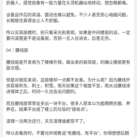
折磨人，感觉就像有一股力量在头顶机器似地转动，想忽略都难。
设备运作后的高温、震动也难以避免，不少人甚至担心电磁问题，
长期居住真得会让人不舒服。
所以买高层楼时，别只看采光和景观，如果是中间楼层的话，一定
要问清楚是不是设备层，否则一旦入住进去，后患无穷。
04｜腰线层
腰线层是开发商为了楼梯外观，做出来的装饰层，的确让楼层更有
层次感。
但是对居民来讲，这层楼却一点都不友善。为什么呢？因为腰线外
突容易积灰、积土、积雪。雨天如果这个坡度不宜，雨水沿腰线渗
进墙体之后，时间一久也会出问题的。
而且腰线层常常会多出一块平台，很多人原本以为能晒晒衣服、养
养花，结果平台成了楼上扔垃圾的“接收点”。
清理一次两次还行，天天清理谁都受不了。
所以去看房时，不要光听销售说“有腰线、有平台”，你得想想后期