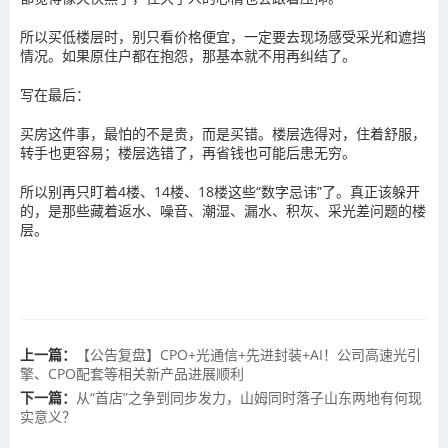
所以买低楼层时，别只看价格便宜，一定要去现场感受采光和遮挡
情况。如果原住户都在抱怨，那基本就不用再纠结了。
写在最后：
买房这件事，最怕的不是贵，而是买错。楼层选得对，住着舒服，
转手也更容易；楼层选错了，再省钱也可能后患无穷。
所以别再只盯着4楼、14楼、18楼这些“数字忌讳”了。真正该躲开
的，是那些藏着返水、噪音、潮湿、漏水、积灰、采光差问题的楼
层。
上一篇：
【公告复盘】CPO+光通信+先进封装+AI！公司高速光引
擎、CPO配套等相关新产品进展顺利
下一篇：
从“首店”之争到同步发力，山姆同时落子山东两地有何现
实意义？