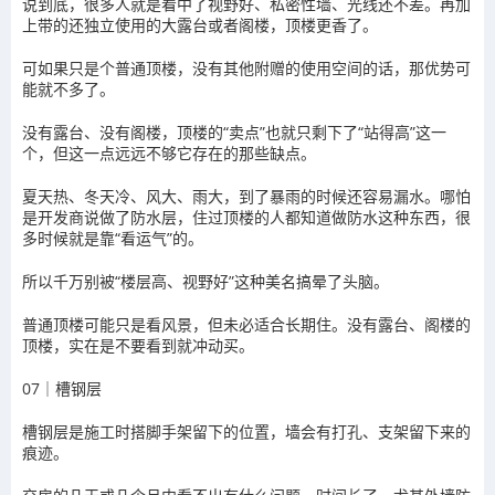
说到底，很多人就是看中了视野好、私密性墙、光线还不差。再加
上带的还独立使用的大露台或者阁楼，顶楼更香了。
可如果只是个普通顶楼，没有其他附赠的使用空间的话，那优势可
能就不多了。
没有露台、没有阁楼，顶楼的“卖点”也就只剩下了“站得高”这一
个，但这一点远远不够它存在的那些缺点。
夏天热、冬天冷、风大、雨大，到了暴雨的时候还容易漏水。哪怕
是开发商说做了防水层，住过顶楼的人都知道做防水这种东西，很
多时候就是靠“看运气”的。
所以千万别被“楼层高、视野好”这种美名搞晕了头脑。
普通顶楼可能只是看风景，但未必适合长期住。没有露台、阁楼的
顶楼，实在是不要看到就冲动买。
07｜槽钢层
槽钢层是施工时搭脚手架留下的位置，墙会有打孔、支架留下来的
痕迹。