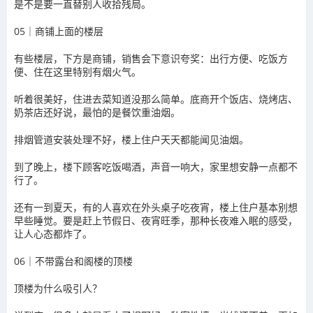
是不是要一直替别人收拾残局。
05｜商铺上面的楼层
有些楼层，下方是商铺，销售会下意识夸奖：出行方便、吃饭方
便、住在这里特别有烟火气。
听着很美好，住进去菜知道没那么简单。底商开个饭店、烧烤店、
奶茶店还好说，最怕的是餐饮重油烟。
排烟管道安装处理不好，楼上住户天天都能闻见油烟。
到了晚上，楼下顾客吃饭喝酒，声音一响大，家里想安静一点都不
行了。
还有一到夏天，有的人喜欢在外头桌子吃夜宵，楼上住户基本别想
早些睡觉。要是赶上节假日、夜宵旺季，那种长夜难入眠的感受，
让人心态都炸了。
06｜不带露台和阁楼的顶楼
顶楼为什么吸引人？