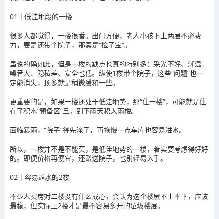
01｜低洼地段的一楼
很多人都觉得，一楼很香。出门方便，老人小孩下上两层不必费
力，要是还带个院子，那真是“捡了宝”。
虽说的确如此，但是一楼的缺点也真的特别多：采光不好、潮湿、
噪音大、隐私差、安全也低。纵使1楼带个院子，这些“问题”也一
定能消失，顶多就是稍微缓和一些。
更重要的是，如果一楼还处于低洼地势，那“住一楼”，可能就是住
在了积水“预备区”里。到下雨天积大雨楼。
面临暴雨，“院子”得先淹了，再拖慢一点车库也容易进水。
所以，一楼并不是不能买，是低洼地势的一楼，着实要考虑得好好
的。即便价格再便宜，还赠送院子，也别轻易入手。
02｜容易返水的2楼
不少人买房对二楼没有什么戒心，会认为这个楼层不上不下，应该
最稳，但实际上2楼才是最不容易多开的垃圾楼层。