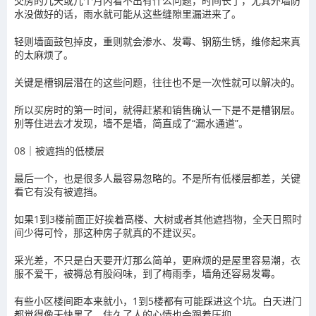
交房的几天或几个月内看不出有什么问题，时间长了，尤其外墙防
水没做好的话，雨水就可能从这些缝隙里漏进来了。
轻则墙面鼓包掉皮，重则就会渗水、发霉、钢筋生锈，维修起来真
的太麻烦了。
关键是槽钢层潜在的这些问题，往往也不是一次性就可以解决的。
所以买房时的第一时间，就得赶紧和销售确认一下是不是槽钢层。
别等住进去才发现，墙不是墙，简直成了“漏水通道”。
08｜被遮挡的低楼层
最后一个，也是很多人最容易忽略的。不是所有低楼层都差，关键
看它有没有被遮挡。
如果1到3楼前面正好挨着高楼、大树或者其他遮挡物，全天日照时
间少得可怜，那这种房子就真的不建议买。
采光差，不只是白天要开灯那么简单，更麻烦的是屋里容易潮，衣
服不爱干，被褥总有股闷味，到了梅雨季，墙角还容易发霉。
有些小区楼间距本来就小，1到5楼都有可能踩进这个坑。白天进门
都觉得像天快黑了，住久了人的心情也会跟着压抑。