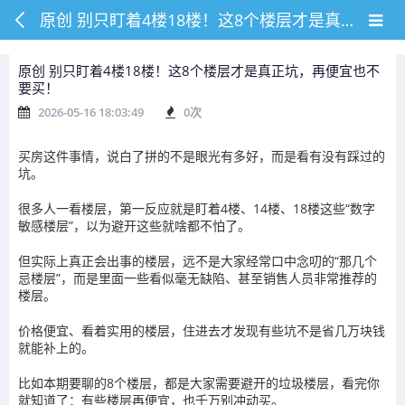
原创 别只盯着4楼18楼！这8个楼层才是真正坑，再便宜也不要买！
原创 别只盯着4楼18楼！这8个楼层才是真正坑，再便宜也不
要买！
2026-05-16 18:03:49
0
次
买房这件事情，说白了拼的不是眼光有多好，而是看有没有踩过的
坑。
很多人一看楼层，第一反应就是盯着4楼、14楼、18楼这些“数字
敏感楼层”，以为避开这些就啥都不怕了。
但实际上真正会出事的楼层，远不是大家经常口中念叨的“那几个
忌楼层”，而是里面一些看似毫无缺陷、甚至销售人员非常推荐的
楼层。
价格便宜、看着实用的楼层，住进去才发现有些坑不是省几万块钱
就能补上的。
比如本期要聊的8个楼层，都是大家需要避开的垃圾楼层，看完你
就知道了：有些楼层再便宜，也千万别冲动买。