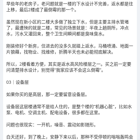
早些年的老房子，老问题就是一楼的下水设计不完善，返水都是往
上移，最后2楼成了最倒霉的那一个。
虽然现在新小区的二楼大多做了独立下水，但是主要主排水管堵
了，最遭殃的就是二楼，常见的场景就是：半夜上趟厕所，冲点
水，污水又灌回来，整个卫生间瞬间都是臭味臭水。
刚装修好个新房，住进去的没多久就碰上返水，马桶喷涌、地面一
片狼藉，找物业、找维修，折腾半天也未必能彻底解决。
所以，2楼看着方便，其实是返水高风险楼层之一。买之前一定要
问清楚排水设计，别觉得“我家应该不会这么倒霉”。
03｜设备层
如果你买的是高层，那一定要留意设备层。
设备层这层楼通常不是给人住的，是整个楼的“机器心脏”，比如水
泵、电机、空调主机、配电设备，很多都在这里。
问题也很现实：一开机，噪音、震动如影随形。
白天还好，到了晚上，安静下来以后，那种不受停顿的嗡嗡轰鸣会