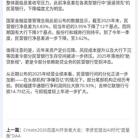
整体面临息差收窄压力，此前净息差在各类型银行中“遥遥领先”的
民营银行，下降幅度尤为明显。
国家金融监督管理总局此前公布的数据显示，截至2025年末，民
营银行净息差为3.83%，较当年初的3.95%下降了12个基点。而同
期国有大行下降3个基点，股份行和城商行则持平。到了今年一季
度，民营银行净息差进一步下降，至3.62%。
值得注意的是，近年来资产定价压降、风控成本提升以及大行下沉
等因素令部分民营银行生存空间被进一步挤压。2025年落地的“助
贷新规”，更是令部分依赖助贷业务的民营银行受到冲击。
从近期公布的2025年经营业绩来看，民营银行间的分化正进一步
加剧——在头部机构“净赚百亿”的情况下，部分尾部机构正经历考
验。例如福建华通银行净利润同比大跌70.93%；吉林亿联银行亏
损14.75亿元，亏损程度较上年进一步扩大。
上一篇：
Create2026百度AI开发者大会：李彦宏提出AI时代“度量
衡”DAA