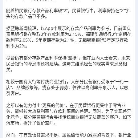
随着裕民银行存款产品利率破“2”，民营银行中，利率保持在“2”字
头的存款产品已不多。
据蓝鲸新闻梳理，以App中展示的存款产品利率为参考，目前重庆
富民银行整存整取3年存款利率为2.15%，福建华通银行3年定期存
款利率2.05%、5年定期存款为2.1%，无锡锡商银行3年定期存款
利率为2%。
尽管仍有部分存款产品利率保持“坚挺”，但在业内人士看来，未来
民营银行的降息潮还将延续。这与其维系经营的现实需求息息相
关。
相较于国有大行等传统商业银行，大部分民营银行受限于“一行一
店”、品牌形象等，揽存处于弱势，往往以高利率形象示人，以吸
引客户。
之所以有能力付出“更高的代价”，在于民营银行更集中于零售业
务，能够拉大放贷利率与存款利率间的差距。同时，为了实现差异
化竞争，部分民营银行会寻找传统商业银行无法覆盖的客户，如下
沉市场，提升了议价空间。
然而，在有效信贷需求不足、居民偿债能力减弱的背景下，银行业