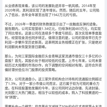
从业绩表现来看，该公司的发展轨迹并非一帆风顺。2014年至
2020年间，其利润实现了连年增长。然而，随后的五年，公司陷
入了低谷，去年全年甚至出现了1942万元的亏损。
不过，2026年一季度的财务数据显示出了一丝触底反弹的迹象。
报告期内，公司实现营收1.34亿元，归母净利润483万元，均实现
了同比增长。这是公司在连续多个季度亏损后，首次实现单季度盈
利，经营现金流也同步转正。值得注意的是，公司的营收早已先于
利润一步攀升至历史新高，这表明其业务规模正在扩张，只是绝对
利润额尚未恢复到昔日巅峰。
那么，为何三家国际金融巨头会青睐这家流通市值仅三十多亿的小
盘股？首先，其股价处于相对较低的位置。上市七年来，公司未曾
经历过大规模的市场炒作，向下调整的空间相对有限，这符合外资
偏好潜伏低位冷门股票的投资策略。
其次，公司流通盘小。这三家外资机构合计持有的流通股比例超过
了1.3%，对于一家小市值公司而言，这已属于较为可观的重仓力
度。在科技股蓬勃发展的今年，该公司同时沾边存储、先进封装、
光刻胶三大热门概念，相当于以较低的成本，购入了科技赛道的一
块“拼图”。
需要补充一个细节：巴克莱此次减持了50%的仓位才退居第十大流