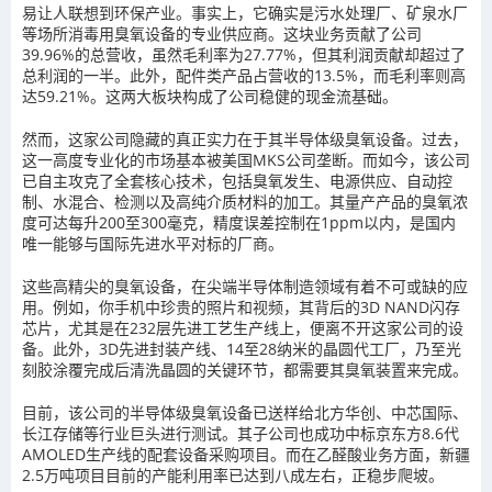
易让人联想到环保产业。事实上，它确实是污水处理厂、矿泉水厂
等场所消毒用臭氧设备的专业供应商。这块业务贡献了公司
39.96%的总营收，虽然毛利率为27.77%，但其利润贡献却超过了
总利润的一半。此外，配件类产品占营收的13.5%，而毛利率则高
达59.21%。这两大板块构成了公司稳健的现金流基础。
然而，这家公司隐藏的真正实力在于其半导体级臭氧设备。过去，
这一高度专业化的市场基本被美国MKS公司垄断。而如今，该公司
已自主攻克了全套核心技术，包括臭氧发生、电源供应、自动控
制、水混合、检测以及高纯介质材料的加工。其量产产品的臭氧浓
度可达每升200至300毫克，精度误差控制在1ppm以内，是国内
唯一能够与国际先进水平对标的厂商。
这些高精尖的臭氧设备，在尖端半导体制造领域有着不可或缺的应
用。例如，你手机中珍贵的照片和视频，其背后的3D NAND闪存
芯片，尤其是在232层先进工艺生产线上，便离不开这家公司的设
备。此外，3D先进封装产线、14至28纳米的晶圆代工厂，乃至光
刻胶涂覆完成后清洗晶圆的关键环节，都需要其臭氧装置来完成。
目前，该公司的半导体级臭氧设备已送样给北方华创、中芯国际、
长江存储等行业巨头进行测试。其子公司也成功中标京东方8.6代
AMOLED生产线的配套设备采购项目。而在乙醛酸业务方面，新疆
2.5万吨项目目前的产能利用率已达到八成左右，正稳步爬坡。