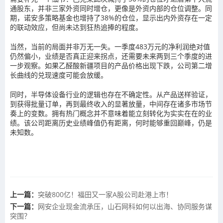
通股东，并非三家外资同时增仓，更像是外资内部的仓位调整。同
期，诺安多策略基金也增持了38%的仓位，显示出内外资存在一定
的联动效应，但尚未达到狂热追捧的程度。
当然，当前的局面并非万无一失。一季度483万元的净利润绝对值
仍然偏小，业绩是否真正迎来拐点，还需要未来两到三个季度的进
一步观察。如果乙醛酸新疆项目的产品价格出现下跌，公司第二增
长曲线的兑现速度可能会放缓。
同时，半导体设备行业的逻辑也存在不确定性。从产品送样验证，
到获得批量订单，再到最终收入的显著放量，中间存在诸多市场节
奏上的变数。拥有热门概念并不意味着能立刻转化为实实在在的业
绩。该公司距离历史业绩峰值仍有距离，何时能够重回巅峰，仍是
未知数。
上一篇：
突破800亿！福田又一家A股公司赴港上市！
下一篇：
网安企业现金流承压，山石网科如何以出海、协同服务谋
突围？