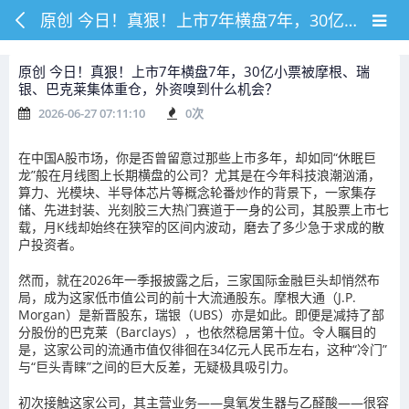
原创 今日！真狠！上市7年横盘7年，30亿小票被摩根、瑞银、巴克莱集体重仓，外资嗅到什么机会？
原创 今日！真狠！上市7年横盘7年，30亿小票被摩根、瑞
银、巴克莱集体重仓，外资嗅到什么机会？
2026-06-27 07:11:10
0
次
在中国A股市场，你是否曾留意过那些上市多年，却如同“休眠巨
龙”般在月线图上长期横盘的公司？尤其是在今年科技浪潮汹涌，
算力、光模块、半导体芯片等概念轮番炒作的背景下，一家集存
储、先进封装、光刻胶三大热门赛道于一身的公司，其股票上市七
载，月K线却始终在狭窄的区间内波动，磨去了多少急于求成的散
户投资者。
然而，就在2026年一季报披露之后，三家国际金融巨头却悄然布
局，成为这家低市值公司的前十大流通股东。摩根大通（J.P.
Morgan）是新晋股东，瑞银（UBS）亦是如此。即便是减持了部
分股份的巴克莱（Barclays），也依然稳居第十位。令人瞩目的
是，这家公司的流通市值仅徘徊在34亿元人民币左右，这种“冷门”
与“巨头青睐”之间的巨大反差，无疑极具吸引力。
初次接触这家公司，其主营业务——臭氧发生器与乙醛酸——很容