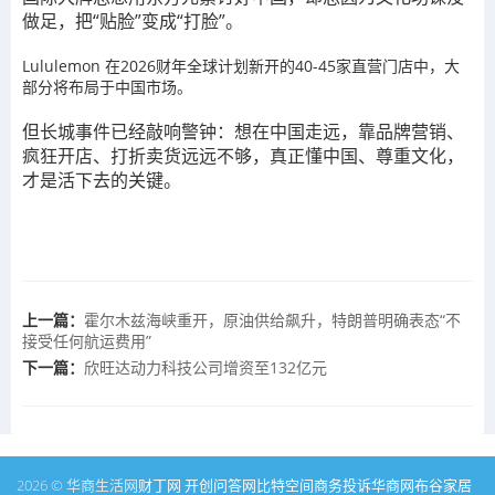
做足，把“贴脸”变成“打脸”。
Lululemon 在2026财年全球计划新开的40-45家直营门店中，大
部分将布局于中国市场。
但长城事件已经敲响警钟：想在中国走远，靠品牌营销、
疯狂开店、打折卖货远远不够，真正懂中国、尊重文化，
才是活下去的关键。
上一篇：
霍尔木兹海峡重开，原油供给飙升，特朗普明确表态“不
接受任何航运费用”
下一篇：
欣旺达动力科技公司增资至132亿元
2026 © 华商生活网
财丁网
开创问答网
比特空间
商务投诉
华商网
布谷家居