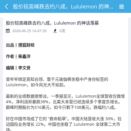
股价较高峰跌去约八成，Lululemon 的神话落幕
股价较高峰跌去约八成，Lululemon 的神话落幕
2026-06-25 14:47:26
0
次
出品丨搜狐财经
作者丨柴鑫洋
编辑丨李文贤
曾牢牢绑定高知白领、靠千元瑜伽裤坐稳中产身份标签的
Lululemon，如今风光大不如前。
最新的业绩数据很惨淡，一季报显示，Lululemon全球营收仅微增
4%，净利润却暴跌38%，北美大本营已经连续多个季度负增长。
巅峰时期股价为516美元，如今只剩下108美元，跌幅约八成。
好在中国市场成了它的 “救命稻草”。中国大陆营收大涨 30%，拉
动国际业务增长 22%。中国也坐稳了 Lululemon 全球第二大市
场。