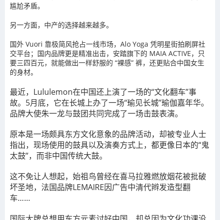
尴尬矛盾。
另一方面，中产的选择越来越多。
国外 Vuori 靠极简风抢占一线市场，Alo Yoga 凭明星街拍刷屏社
交平台；国内品牌更是精准出击，安踏旗下的 MAIA ACTIVE，只
要三四百元，就能做出一样舒服的 “裸感” 裤，还更贴合中国女生
的身材。
最近，Lululemon在中国还上演了一场的“文化翻车”事
故。5月底，它在长城上办了一场“瑜见长城”瑜伽嘉年华。
品牌大使朱一龙与鼓团共同完成了一场击鼓表演。
原本是一场颇具东方文化意象的品牌活动，却被专业人士
指出，现场使用的鼓具以及演奏方式上，都更像日本的“鬼
太鼓”，而非中国传统大鼓。
这不免让人想起，始祖鸟曾经在喜马拉雅燃放烟花被批破
坏圣地，法国品牌LEMAIRE因广告中清代辫发造型翻
车……
国际大牌总想用东方元素讨好中国，却总因为文化功课没