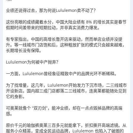
业绩还说得过去，那为何说Lululemon卖不动了？
这份亮眼的成绩藏着水分，中国大陆业绩有 8% 的增长其实是春节
假期时间差带来的短期拉动，并非真实消费力爆发。
有专家指出，中国的高增长靠开店来驱动，然而单店业绩并没提
升。等一线城市门店饱和后，这种粗放扩张的模式只会越来越难，
长期增长没有保障。
Lululemon为何被中产抛弃？
一方面，Lululemon曾经象征精致中产的品牌光环不断稀释。
为了找增量，这几年，Lululemon开始发力下沉市场，二三线城市
开设新店。国内超三成门店都落二三线城市，连奥莱都能随处见到
它的身影。
可奥莱就像个 “双刃剑”，能冲业绩，却在一点点毁掉品牌的高端
感。
原价千元的瑜伽裤奥莱三百多元就能拿下，折扣撕开高端滤镜。从
服务小众精英，变成全民运动品牌，Lululemon 也陷入了破圈的