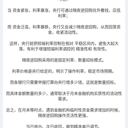
当
资金紧张
，利率暴涨，央行可通过隔夜逆回购往外撒钱，压低
利率；
而
资金泛滥
，利率暴跌，央行又会减少隔夜逆回购，从而回笼资
金，收紧流动性。
这样，央行就把短端利率控制在相对
平稳区间
内，避免大起大
落，有利于增强短端利率调控的
精准性
和
有效性
。
隔夜逆回购采用的是
固定利率
、
数量招标
模式。
利率价格是央行给定的，
明示
了操作利率，稳定市场预期。
而各银行只需要申报打算向央行借多少钱，这就是
数量招标
。
而具体金额数量的多少，通常取决于月末金融机构实质性的
流动性
需求
。
总之，在月末等时点，遇到金融机构临时性资金需求增加的时候，
隔夜逆回购操作
灵活性更强
，
当日放出、次日收回，做到精准单日调节。