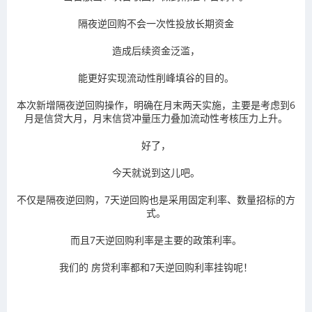
隔夜逆回购不会一次性投放长期资金
造成后续资金泛滥，
能更好实现流动性
削峰填谷
的目的。
本次新增隔夜逆回购操作，明确在
月末
两天实施，主要是考虑到6
月是信贷大月，月末
信贷冲量压力
叠加
流动性考核压力
上升。
好了，
今天就说到这儿吧。
不仅是隔夜逆回购，7天逆回购也是采用
固定利率
、
数量招标
的方
式。
而且7天逆回购利率是
主要的政策利率
。
我们的
房贷利率
都和7天逆回购利率挂钩呢！