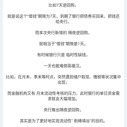
比如
7天逆回购
，
就是说这个“借钱”期限为7天，到期了银行把债券买回来，把钱还
给央行。
而本次央行新增的
隔夜逆回购
，
就相当于“借钱”期限是1天。
有时候银行只是
临时性
缺钱，
一天也能难倒英雄汉。
比如，在月末、季末等时点，突然遇到储户取现、缴税等状况集中
出现，
而金融机构又有
月末流动性考核
的压力，此时银行的
单日资金需
求
就会大幅增加。
央行推出隔夜逆回购，
其实是为了更好地实现流动性“
削峰填谷
”的目的。